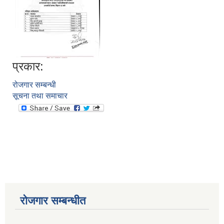
प्रकार:
रोजगार सम्बन्धी
सूचना तथा समाचार
आवास पूननिर्माण तथा प्रवलीकरण सम्बन्धी देवघाट गाउँपालिकाको प्रोफाइल प्रतिवेदन
रोजगार सम्बन्धीत