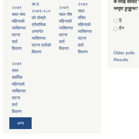
के तपाई देवघाट 
आ.व.
२०७९
२०७९
२०७९
सन्तुष्ट हुनुहुन्छ?
२०७९-०८०
साल
साल माघ
साल पौष
को दोस्रो
मंसिर
Choices
छु
महिनाको
महिनाको
त्रैमासिक
महिनाको
व्यक्तिगत
व्यक्तिगत
छैन
अन्तर्गत
व्यक्तिगत
घटना
घटना
व्यक्तिगत
घटना
दर्ता
दर्ता
घटना दर्ताको
दर्ता
विवरण
विवरण
विवरण
विवरण
Older polls
Results
२०७९
साल
कार्तिक
महिनाको
व्यक्तिगत
घटना
दर्ता
विवरण
अन्य