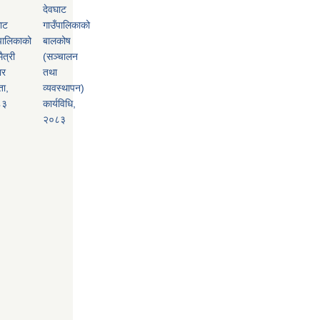
देवघाट
ाट
गाउँपालिकाको
पालिकाको
बालकोष
ैत्री
(सञ्चालन
ार
तथा
ता,
व्यवस्थापन)
८३
कार्यविधि,
२०८३