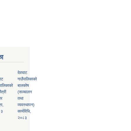
का
देवघाट
ाट
गाउँपालिकाको
पालिकाको
बालकोष
ैत्री
(सञ्चालन
ार
तथा
ता,
व्यवस्थापन)
८३
कार्यविधि,
२०८३