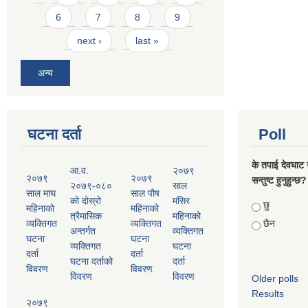
6
7
8
9
next ›
last »
अन्य
घटना दर्ता
Poll
के तपाई देवघाट 
आ.व.
२०७९
२०७९
२०७९
सन्तुष्ट हुनुहुन्छ?
२०७९-०८०
साल
साल माघ
साल पौष
को दोस्रो
मंसिर
Choices
छु
महिनाको
महिनाको
त्रैमासिक
महिनाको
व्यक्तिगत
व्यक्तिगत
छैन
अन्तर्गत
व्यक्तिगत
घटना
घटना
व्यक्तिगत
घटना
दर्ता
दर्ता
घटना दर्ताको
दर्ता
विवरण
विवरण
विवरण
विवरण
Older polls
Results
२०७९