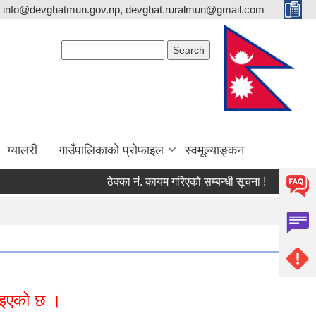
info@devghatmun.gov.np, devghat.ruralmun@gmail.com
Search form
Search
ग्यालरी
गाउँपालिकाको प्रोफाइल
स्वमूल्याङ्कन
ठेक्का नंं. कायम गरिएको सम्बन्धी सूचना !
जिल्ला भूम
दिइएको छ ।