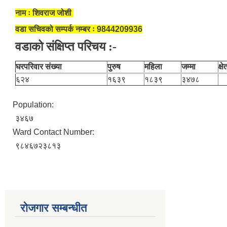
नाम ः शिवराज जोशी
वडा सचिवको सम्पर्क नम्बर ः 9844209936
वडाको संक्षिप्त परिचय :-
घरपरिवार संख्या
पुरुष
महिला
जम्मा
क्ष
६२४
१६३९
१८३९
३४७८
Population:
३४६७
Ward Contact Number:
९८४६७२३८१३
रोजगार सम्बन्धीत