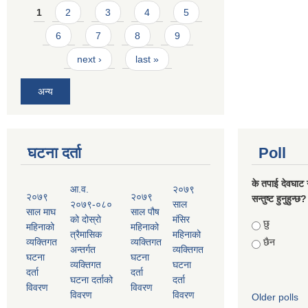
Pages
1
2
3
4
5
6
7
8
9
next ›
last »
अन्य
घटना दर्ता
Poll
के तपाई देवघाट 
आ.व.
२०७९
२०७९
२०७९
सन्तुष्ट हुनुहुन्छ?
२०७९-०८०
साल
साल माघ
साल पौष
को दोस्रो
मंसिर
Choices
छु
महिनाको
महिनाको
त्रैमासिक
महिनाको
व्यक्तिगत
व्यक्तिगत
छैन
अन्तर्गत
व्यक्तिगत
घटना
घटना
व्यक्तिगत
घटना
दर्ता
दर्ता
घटना दर्ताको
दर्ता
विवरण
विवरण
विवरण
विवरण
Older polls