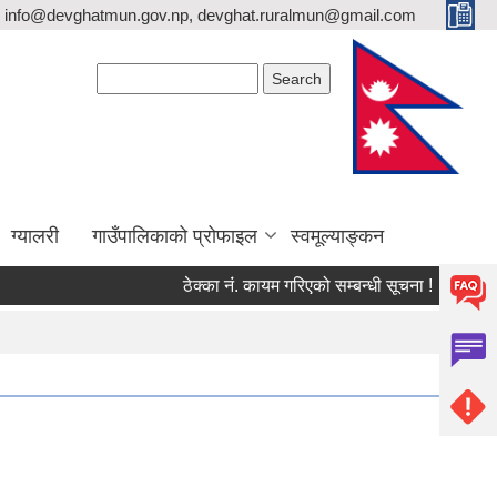
info@devghatmun.gov.np, devghat.ruralmun@gmail.com
Search form
Search
ग्यालरी
गाउँपालिकाको प्रोफाइल
स्वमूल्याङ्कन
ठेक्का नंं. कायम गरिएको सम्बन्धी सूचना !
जिल्ला भ