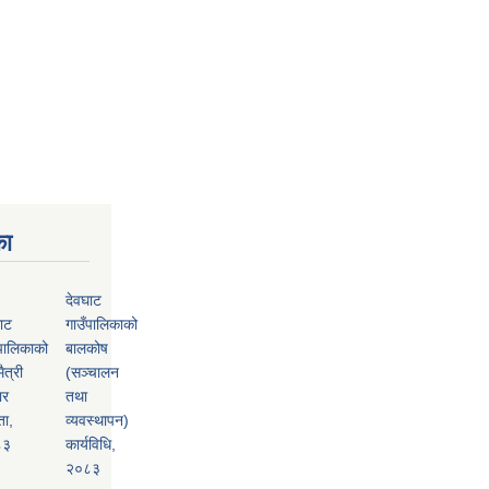
का
देवघाट
ाट
गाउँपालिकाको
पालिकाको
बालकोष
ैत्री
(सञ्चालन
ार
तथा
ता,
व्यवस्थापन)
८३
कार्यविधि,
२०८३