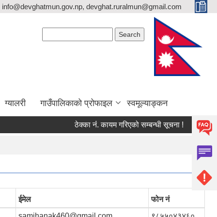
info@devghatmun.gov.np, devghat.ruralmun@gmail.com
Search form
Search
ग्यालरी
गाउँपालिकाको प्रोफाइल
स्वमूल्याङ्कन
ठेक्का नंं. कायम गरिएको सम्बन्धी सूचना !
जिल्ला भूम
ईमेल
फोन नं
samjhanak460@gmail.com
९८५५०४३४६०