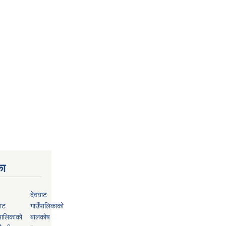
का
देवघाट
ाट
गाउँपालिकाको
पालिकाको
बालकोष