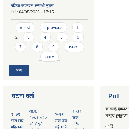
नतिजा प्रकाशन सम्बन्धी सूचना
मिति:
04/05/2026 - 17:15
Pages
« first
‹ previous
1
2
3
4
5
6
7
8
9
next ›
last »
अन्य
घटना दर्ता
Poll
के तपाई देवघाट 
आ.व.
२०७९
२०७९
२०७९
सन्तुष्ट हुनुहुन्छ?
२०७९-०८०
साल
साल माघ
साल पौष
को दोस्रो
मंसिर
Choices
छु
महिनाको
महिनाको