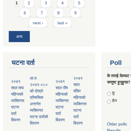
Pages
1
2
3
4
5
6
7
8
9
next ›
last »
अन्य
घटना दर्ता
Poll
के तपाई देवघाट 
आ.व.
२०७९
२०७९
२०७९
सन्तुष्ट हुनुहुन्छ?
२०७९-०८०
साल
साल माघ
साल पौष
को दोस्रो
मंसिर
Choices
छु
महिनाको
महिनाको
त्रैमासिक
महिनाको
व्यक्तिगत
व्यक्तिगत
छैन
अन्तर्गत
व्यक्तिगत
घटना
घटना
व्यक्तिगत
घटना
दर्ता
दर्ता
घटना दर्ताको
दर्ता
विवरण
विवरण
विवरण
विवरण
Older polls
Results