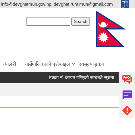
info@devghatmun.gov.np, devghat.ruralmun@gmail.com
Search form
Search
ग्यालरी
गाउँपालिकाको प्रोफाइल
स्वमूल्याङ्कन
ठेक्का नंं. कायम गरिएको सम्बन्धी सूचना !
जिल्ला भू