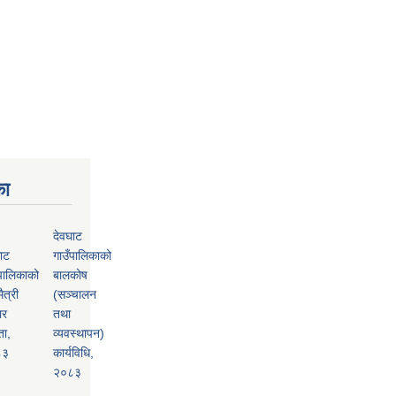
का
देवघाट
ाट
गाउँपालिकाको
पालिकाको
बालकोष
ैत्री
(सञ्चालन
ार
तथा
ता,
व्यवस्थापन)
८३
कार्यविधि,
२०८३