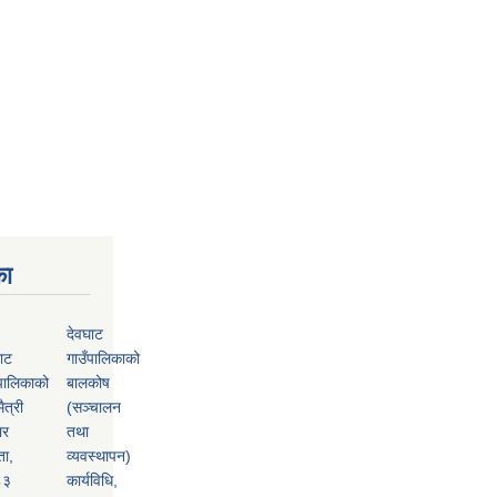
का
देवघाट
ाट
गाउँपालिकाको
पालिकाको
बालकोष
ैत्री
(सञ्चालन
ार
तथा
ता,
व्यवस्थापन)
८३
कार्यविधि,