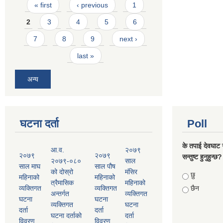
Pages
« first
‹ previous
1
2
3
4
5
6
7
8
9
next ›
last »
अन्य
घटना दर्ता
Poll
के तपाई देवघाट 
आ.व.
२०७९
२०७९
२०७९
सन्तुष्ट हुनुहुन्छ?
२०७९-०८०
साल
साल माघ
साल पौष
को दोस्रो
मंसिर
Choices
छु
महिनाको
महिनाको
त्रैमासिक
महिनाको
व्यक्तिगत
व्यक्तिगत
छैन
अन्तर्गत
व्यक्तिगत
घटना
घटना
व्यक्तिगत
घटना
दर्ता
दर्ता
घटना दर्ताको
दर्ता
विवरण
विवरण