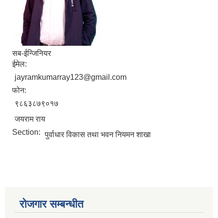
सब-ईन्जिनियर
ईमेल:
jayramkumarray123@gmail.com
फोन:
९८६३८७९०१७
आवास पूननिर्माण तथा प्रवलीकरण सम्बन्धी देवघाट गाउँपालिकाको प्रोफाइल प्रतिवेदन
जयराम राय
Section:
पुर्वाधार विकास तथा भवन नियमन शाखा
रोजगार सम्बन्धीत